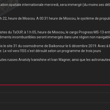
ation spatiale internationale mercredi, sera immergé (du moins ses débri
1 h 22, heure de Moscou. A 00:31 heure de Moscou, le système de propul
tes du TsOUP, à 1 h 05, heure de Moscou, le cargo Progress MS-13 entr
léments incombustibles seront immergés dans une région non navigable 
uis le site 31 du cosmodrome de Baïkonour le 6 décembre 2019. Avec à b
. Le vol vers l'ISS s'est déroulé selon un programme de trois jours.
tes russes Anatoly Ivanishine et Ivan Wagner, ainsi que les astronaute