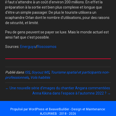
il faut s'attendre à un coût d'environ 200 millions. En effet la
préparation à la sortie est bien plus complexe et longue que
d'être un simple passager. De plus le touriste utilisera un
scaphandre Orlan dont le nombre d'utilisations, pour des raisons
de sécurité, et limité.
Peu de gens peuvent se payer se luxe. Mais le monde actuel est
ainsi fait que c'est possible.
Sources:
Energuya
/
Roscosmos
Publié dans
ISS
,
Soyouz MS
,
Tourisme spatial et participants non-
professionnels
,
Vols habités
← Une nouvelle série d’images du chantier Angara commentées
Anna Kikina dans l’espace à l’automne 2022 ? →
Propulsé par
WordPress
et
BeaverBuilder
- Design et Maintenance:
AJOURWEB · 2018 - 2026