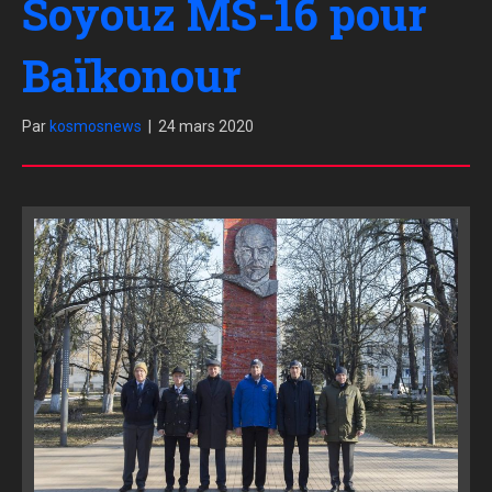
Soyouz MS-16 pour
Baïkonour
Par
kosmosnews
|
24 mars 2020