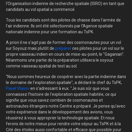
l'Organisation indienne de recherche spatiale (ISRO) en tant que
candidats au vol spatial a commencé.
Tous les candidats sont des pilotes de chasse dans l'armée de
l'air indienne.
Ils ont été sélectionnés par l'Agence spatiale
nationale indienne pour une formation au TsPK.
A priori il ne s'agit pas de former des cosmonautes pour un vol
sur Soyouz mais plutôt de
préparer
ces pilotes pour un vol sur le
propre vaisseau indien en cours de mise-au-point, le "Gaganian".
Néanmoins une partie de la préparation utilisera le soyouz
comme vaisseau spatial de test au sol.
"Nous sommes heureux de coopérer avec la partie indienne dans
le domaine de l'exploration spatiale", a déclaré le chef du TsPK,
Pavel Vlasov
en s'adressant à eux.
"Je suis sûr que vous
connaissez l'histoire de l'exploration spatiale habitée, ce qui
signifie que vous savez combien de cosmonautes et
astronautes étrangers notre Centre a préparé.
Je pense qu'avec
votre expérience dans le développement des avions, vous
réussirez à vous approprier la technologie spatiale.
Et nous
ferons de notre mieux pour rendre votre séjour au TsPK et à la
Cité des étoiles aussi confortable et efficace que possible pour