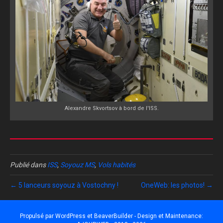
Alexandre Skvortsov à bord de l'ISS.
Publié dans
ISS
,
Soyouz MS
,
Vols habités
← 5 lanceurs soyouz à Vostochny !
OneWeb: les photos! →
Propulsé par
WordPress
et
BeaverBuilder
- Design et Maintenance: