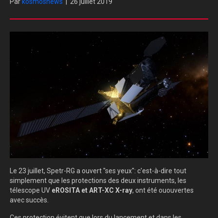
Par
kosmosnews
|
26 juillet 2019
Le 23 juillet, Spetr-RG a ouvert "ses yeux": c'est-à-dire tout
simplement que les protections des deux instruments, les
télescope UV
eROSITA et
ART-XC X-ray
, ont été ououvertes
avec succès.
Ces protection évitent que lors du lancement et dans les