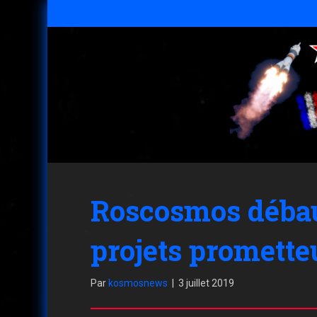
Roscosmos débauc
projets promette
Par
kosmosnews
|
3 juillet 2019