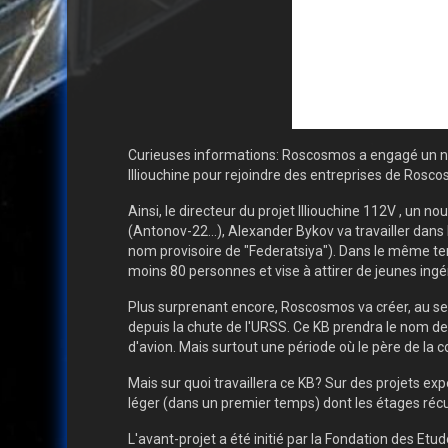
Curieuses informations: Roscosmos a engagé un nom
Illiouchine pour rejoindre des entreprises de Rosc
Ainsi, le directeur du projet Illiouchine 112V , un
(Antonov-22...), Alexander Bykov va travailler dans
nom provisoire de "Federatsiya"). Dans le même tem
moins 80 personnes et vise à attirer de jeunes ing
Plus surprenant encore, Roscosmos va créer, au sei
depuis la chute de l'URSS. Ce KB prendra le nom de 
d'avion. Mais surtout une période où le père de la c
Mais sur quoi travaillera ce KB? Sur des projets ex
léger (dans un premier temps) dont les étages récu
L'avant-projet a été initié par la Fondation des Et