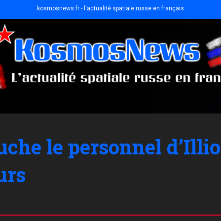
kosmosnews.fr - l'actualité spatiale russe en français
he le personnel d’Illi
urs