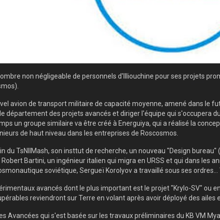
bre non négligeable de personnels d'Illiouchine pour ses projets prome
osmos).
 nouvel avion de transport militaire de capacité moyenne, amené dans le 
 le département des projets avancés et diriger l'équipe qui s'occupera d
ps un groupe similaire va être créé à Energuiya, qui a réalisé la conce
énieurs de haut niveau dans les entreprises de Roscosmos.
n du TsNIIMash, son insttut de recherche, un nouveau "Design bureau" (K
Robert Bartini, un ingénieur italien qui migra en URSS et qui dans les a
osmonautique soviétique, Sergueï Korolyov a travaillé sous ses ordres... 
périmentaux avancés dont le plus important est le projet "Krylo-SV" ou en
pérables reviendront sur Terre en volant après avoir déployé des ailes 
udes Avancées qui s'est basée sur les travaux préliminaires du KB
VM
Mya