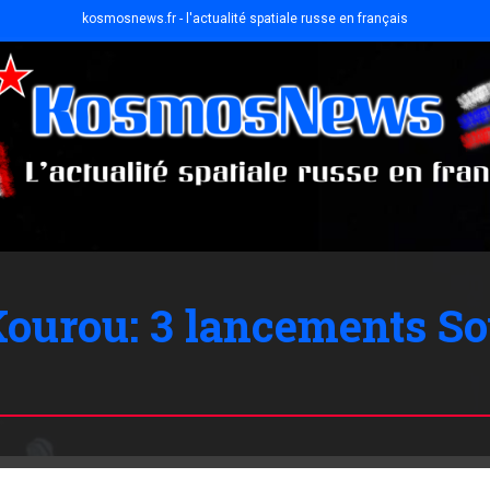
kosmosnews.fr - l'actualité spatiale russe en français
Kourou: 3 lancements S