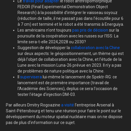
Le
travail pour adapter
le robot anthropomorphique
FEDOR (Final Experimental Demonstration Object
Research) à la possibilité d’intégrer le vaisseau soyouz
(réduction de taille, il ne passait pas dans l’écoutille pour 6
à 7 cm) est terminé et le robot a été transmis à Energuiya.
Les américains n'ont toujours
pas pris de décision
sur la
poursuite de la coopération avec les russes sur l'ISS: La
limite sera-t-elle 2024,2028 ou 2030?
Suggestion de développer la
collaboration avec la Chine
sur deux aspects: le géopositionnement, un thème qui est
déjà l'objet de collaboration avec la Chine, et l'étude de la
Lune avec la mission Luna-26 prévue en 2023. Il n'y a pas
de problèmes de nature politique avec la Chine.
Il
supervisera
lui-même le lancement de Spektr-RG: ce
lancement est de première importance (travail de
l'Académie des Sciences), deplus ce sera l'occasion de
tester l'étage d'injection DM-03.
Par ailleurs Dmitry Rogoazine
a visité
l’entreprise Arsenal à
Saint-Pétersbourg et tenu une réunion pour faire le point sur le
développement du moteur spatial nucléaire mais on ne dispose
pas de plus d’information sur ce sujet.