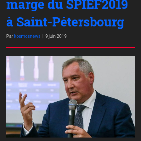
marge du SPIEF2019
à Saint-Pétersbourg
Par
kosmosnews
|
9 juin 2019