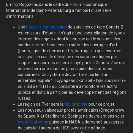
Dmitry Rogozine, dans le cadre du Forum Economique
International de Saint-Pétersbourg a fait part d’une série
d’informations :
Une
nouvelle constellation
de satellites de type Gonets-2
est en cours d’étude : il s’agit d’une constellation de type «
Internet des objets » dont le principe est le suivant : des
sondes seront disposées au sol sur les ouvrages d’art
(ponts, ligne de chemin de fer, barrages…) qui enverront
un signal en cas de déviation des caractéristiques par
rapport aux normes et sera relayé par les Gonets-2 ce qui
déclenchera une réaction plus rapide des autorités
concernées. Ce système devrait faire partie d’un
ensemble appelé "Государево око" soit « l’œil souverain »
ou « Œil de l’Etat » qui consistera à monitoré les actifs
publics et donc à participer au développement des régions
russes.
La région de Tver sera la
région pilote
pour ce projet.
Les nouveaux vaisseaux pilotés américains (Dragon crew
de Space-X et Starliner de Boeing) ne devraient pas voler
avant l’automne
puisque la NASA a demandé aux russes
de calculer l’agenda de l’ISS avec cette période.