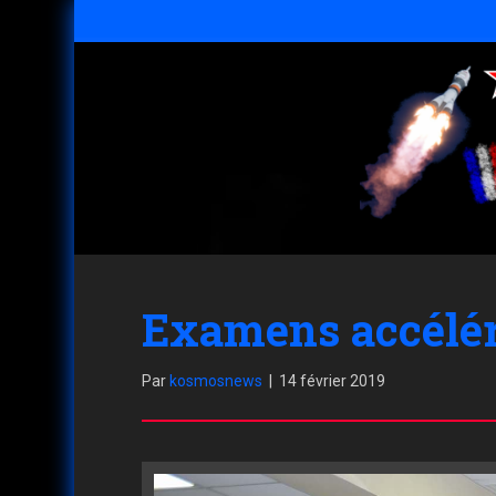
Examens accélér
Par
kosmosnews
|
14 février 2019