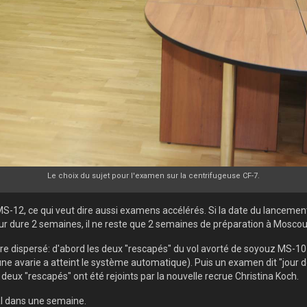
Le choix du sujet pour l'examen sur la centrifugeuse CF-7.
-12, ce qui veut dire aussi examens accélérés. Si la date du lancement 
ur dure 2 semaines, il ne reste que 2 semaines de préparation à Moscou
e dispersé: d'abord les deux "rescapés" du vol avorté de soyouz MS-10
 avarie a atteint le système automatique). Puis un examen dit "jour de t
s deux "rescapés" ont été rejoints par la nouvelle recrue Christina Koch.
al dans une semaine.