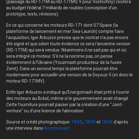
(passage du RD-171M au RD-171MV, V pour Vostochny) coûtera
au budget fédéral 7 milliards de roubles (conception d'un
prototype, tests, révisions).
En ce qui concerne les moteurs RD-171 dont S7 Space (la
plateforme de lancement en mer Sea-Launch) compte faire
l'acquisition, Igor Arbuzov précise que le contrat n'a pas encore
été signé et que selon toute évidence ce sera l'ancienne version
(RD-171M) qui sera vendue. Néanmoins il ne sait pas qui et où
sera intégré ce moteur. S'il ne la nomme pas, on pense
évidemment à l'Ukraine (Youzmash producteur de la fusée
Zenit). Dans un second temps la plateforme pourrait être
modernisée pour accueillir une version de la Soyouz-5 (et donc le
moteur RD-171MV).
Enfin Igor Arbuzov a indiqué qu'Energomash était prêt à fournir
des moteurs au Brésil, même si le gouvernement avait changé.
Cette fourniture pourrait passer par la création d'une "Joint-
venture" ou d'une licence de fabrication.
Source et crédit photographique:
TASS
,
TASS
et
TASS
d'après
une interview dans
Kommersant