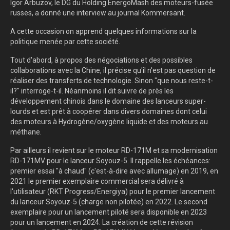
Igor Arbuzov, le DG du Holding EnergoMash des moteurs-fusée
russes, a donné une interview au journal Kommersant.
A cette occasion on apprend quelques informations sur la
politique menée par cette société.
Tout d'abord, à propos des négociations et des possibles
collaborations avec la Chine, il précise qu'il n'est pas question de
réaliser des transferts de technologie. Sinon "que nous reste-t-
il?" interroge-t-il. Néanmoins il dit suivre de près les
développement chinois dans le domaine des lanceurs super-
lourds et est prêt à coopérer dans divers domaines dont celui
des moteurs à Hydrogène/oxygène liquide et des moteurs au
méthane.
Par ailleurs il revient sur le moteur RD-171M et sa modernisation
RD-171MV pour le lanceur Soyouz-5. Il rappelle les échéances:
premier essai "à chaud" (c'est-à-dire avec allumage) en 2019, en
2021 le premier exemplaire commercial sera délivré à
l'utilisateur (RKT Progress/Energiya) pour le premier lancement
du lanceur Soyouz-5 (charge non pilotée) en 2022. Le second
exemplaire pour un lancement piloté sera disponible en 2023
pour un lancement en 2024. La création de cette révision