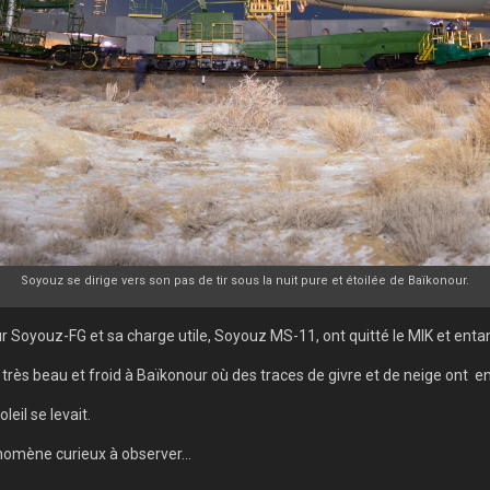
Soyouz se dirige vers son pas de tir sous la nuit pure et étoilée de Baïkonour.
r Soyouz-FG et sa charge utile, Soyouz MS-11, ont quitté le MIK et entamé
it très beau et froid à Baïkonour où des traces de givre et de neige ont
eil se levait.
omène curieux à observer...