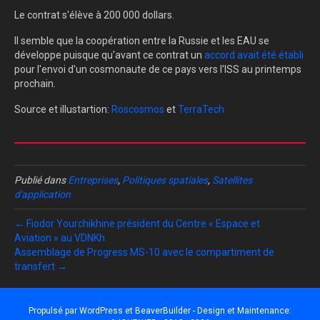
Le contrat s'élève à 200 000 dollars.
Il semble que la coopération entre la Russie et les EAU se
développe puisque qu'avant ce contrat un
accord avait été établi
pour l'envoi d'un cosmonaute de ce pays vers l'ISS au printemps
prochain.
Source et illustartion:
Roscosmos
et
TerraTech
Publié dans
Entreprises
,
Politiques spatiales
,
Satellites
d'application
← Fiodor Yourchikhine président du Centre « Espace et
Aviation » au VDNKh
Assemblage de Progress MS-10 avec le compartiment de
transfert →
Propulsé par
WordPress
et
BeaverBuilder
- Design et Maintenance: