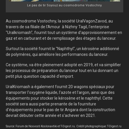
Le pas de tir Soyouz au cosmodrome Vostochny.
Au cosmodrome Vostochny, la société UralVagonZavod, au
travers de sa filiale de l'Amour à
Nizhny Tagil, l'enterprise
"Uralkriomash", fournit tout un système d'approvisionnement en
gaz et en carburant et de remplissage des étages du lanceur.
Surtout la société fournit le "Naphthyl", un kérosène additionné
de polymères, qui améliore les performances du lanceur.
Ce système, va être pleinement adopté en 2019, et va simplifier
les processus de préparation du lanceur tout en lui donnant un
petit plus question capacité d'emport.
UralKriomash a également fournit 20 wagons spéciaux pour
transporter l'oxygène liquide, l'azote et l'argon, ainsi que des
équipements pour stocker le kérosène et le naphthyl. Cette
société sera aussi partie prenante de la fourniture
d'équipements pour le pas de tir Angara dont la construction
devrait débuter cette année et s'achever en 2021.
Source: Forum de Nosvosti Koslonavtiki et T-Digest.ru. Crédit photographique: T-Digest.ru